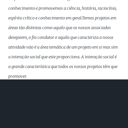
conhecimento e promovemos a ciência, história, raciocínio,
espírito crítico e conhecimento em geral.
Temos projetos em
áreas tão distintas como aquilo que os nossos associados
desejarem, o fio condutor e aquilo que caracteriza a nossa
atividade não é a área temática de um projeto em si mas sim
a interação social que este proporciona. A interação social é
a grande característica que todos os nossos projetos têm que
promover.
Em 2023 a
***Asteriscos
juntou-se ao restrito lote de
instituições em Portugal com o estatuto de Utilidade Pública,
outorgado pela Presidência do Conselho de Ministros, um
passo decisivo a todos os níveis para a prossecução dos